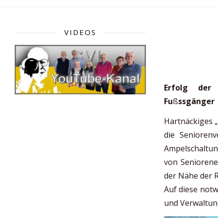
VIDEOS
Erfolg der 
Fu
ß
ssgänger
Hartnäckiges „
die Senioren
Ampelschaltun
von Seniorenei
der Nähe der Rh
Auf diese notw
und Verwaltung