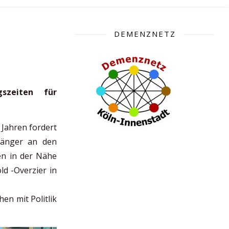
DEMENZNETZ
gszeiten für
 Jahren fordert
gänger an den
en in der Nähe
ld -Overzier in
en mit Politlik