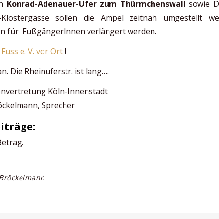
ln
Konrad-Adenauer-Ufer zum Thürmchenswall
sowie D
-Klostergasse sollen die Ampel zeitnah umgestellt w
n für FußgängerInnen verlängert werden.
 Fuss e. V. vor Ort
!
n. Die Rheinuferstr. ist lang….
renvertretung Köln-Innenstadt
röckelmann, Sprecher
iträge:
Betrag.
d Bröckelmann