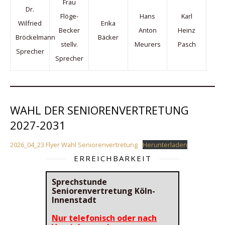
Frau
Dr.
Flöge-
Hans
Karl
Wilfried
Erika
Becker
Anton
Heinz
Bröckelmann
Bäcker
stellv.
Meurers
Pasch
Sprecher
Sprecher
WAHL DER SENIORENVERTRETUNG
2027-2031
2026_04_23 Flyer Wahl Seniorenvertretung
Herunterladen
ERREICHBARKEIT
Sprechstunde
Seniorenvertretung Köln-
Innenstadt
Nur telefonisch oder nach