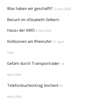
Was haben wir geschafft?
12. Juni 2026
Besuch im »Elisabeth-Selbert-
Haus« der AWO
8. Mai 2026
Kollisionen am Rheinufer
27. April
2026
Gefahr durch Transporträder
14.
April 2026
Telefonbucheintrag löschen!
30.
März 2026